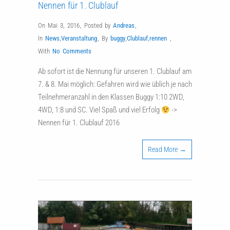
Nennen für 1. Clublauf
On Mai 3, 2016
,
Posted by
Andreas
,
In
News
,
Veranstaltung
,
By
buggy
,
Clublauf
,
rennen
,
With
No Comments
Ab sofort ist die Nennung für unseren 1. Clublauf am
7. & 8. Mai möglich: Gefahren wird wie üblich je nach
Teilnehmeranzahl in den Klassen Buggy 1:10 2WD,
4WD, 1:8 und SC. Viel Spaß und viel Erfolg
->
Nennen für 1. Clublauf 2016
Read More →