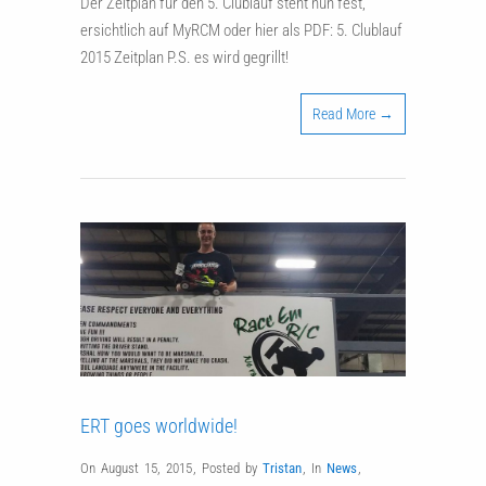
Der Zeitplan für den 5. Clublauf steht nun fest,
ersichtlich auf MyRCM oder hier als PDF: 5. Clublauf
2015 Zeitplan P.S. es wird gegrillt!
Read More →
ERT goes worldwide!
On August 15, 2015
,
Posted by
Tristan
,
In
News
,