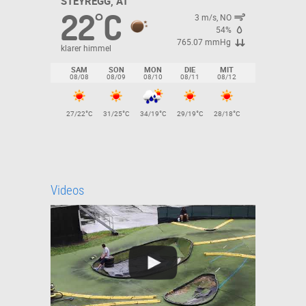
STEYREGG, AT
22
C
°
3 m/s, NO
54%
765.07 mmHg
klarer himmel
SAM
SON
MON
DIE
MIT
08/08
08/09
08/10
08/11
08/12
°
°
°
°
°
27/22
C
31/25
C
34/19
C
29/19
C
28/18
C
Videos