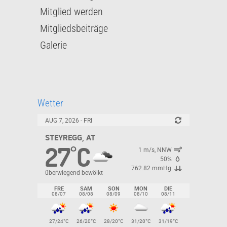
Mitglied werden
Mitgliedsbeiträge
Galerie
Wetter
AUG 7, 2026 - FRI
STEYREGG, AT
27
C
°
1 m/s, NNW
50%
762.82 mmHg
überwiegend bewölkt
FRE
SAM
SON
MON
DIE
08/07
08/08
08/09
08/10
08/11
°
°
°
°
°
27/24
C
26/20
C
28/20
C
31/20
C
31/19
C