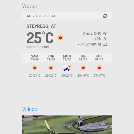
Wetter
AUG 8, 2026 - SAT
STEYREGG, AT
25
C
°
3 m/s, ONO
48%
764.32 mmHg
klarer himmel
SAM
SON
MON
DIE
MIT
08/08
08/09
08/10
08/11
08/12
°
°
°
°
°
27/24
C
29/26
C
30/20
C
29/19
C
27/17
C
Videos