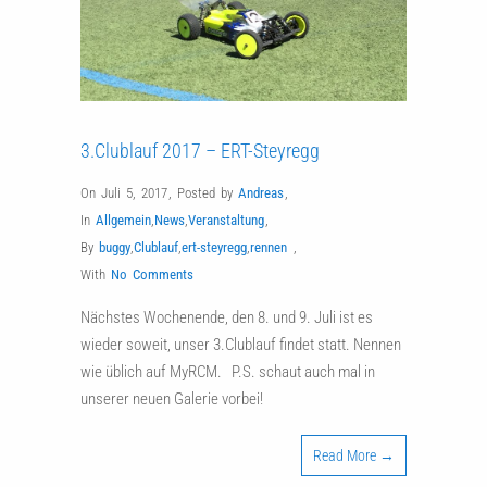
3.Clublauf 2017 – ERT-Steyregg
On Juli 5, 2017
,
Posted by
Andreas
,
In
Allgemein
,
News
,
Veranstaltung
,
By
buggy
,
Clublauf
,
ert-steyregg
,
rennen
,
With
No Comments
Nächstes Wochenende, den 8. und 9. Juli ist es
wieder soweit, unser 3.Clublauf findet statt. Nennen
wie üblich auf MyRCM. P.S. schaut auch mal in
unserer neuen Galerie vorbei!
Read More →