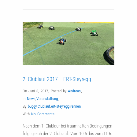
2. Clublauf 2017 – ERT-Steyregg
On Juni 3, 2017
,
Posted by
Andreas
,
In
News
,
Veranstaltung
,
By
buggy
,
Clublauf
,
ert-steyregg
,
rennen
,
With
No Comments
Nach dem 1. Clublauf bei traumhaften Bedingungen
folgt gleich der 2. Clublauf. Vom 10.6. bis zum 11.6.