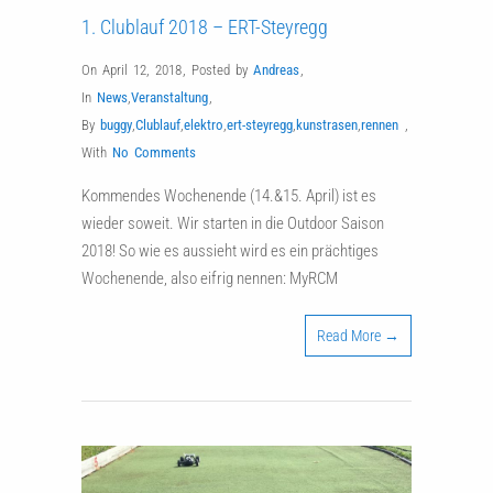
1. Clublauf 2018 – ERT-Steyregg
On April 12, 2018
,
Posted by
Andreas
,
In
News
,
Veranstaltung
,
By
buggy
,
Clublauf
,
elektro
,
ert-steyregg
,
kunstrasen
,
rennen
,
With
No Comments
Kommendes Wochenende (14.&15. April) ist es
wieder soweit. Wir starten in die Outdoor Saison
2018! So wie es aussieht wird es ein prächtiges
Wochenende, also eifrig nennen: MyRCM
Read More →