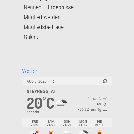
Nennen – Ergebnisse
Mitglied werden
Mitgliedsbeiträge
Galerie
Wetter
AUG 7, 2026 - FRI
STEYREGG, AT
20
C
°
1 m/s, N
94%
765.82 mmHg
bedeckt
FRE
SAM
SON
MON
DIE
08/07
08/08
08/09
08/10
08/11