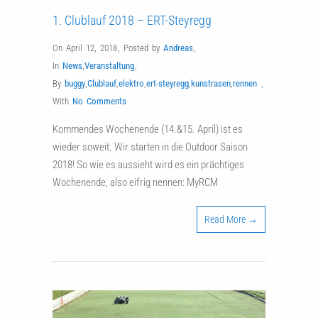
1. Clublauf 2018 – ERT-Steyregg
On April 12, 2018
,
Posted by
Andreas
,
In
News
,
Veranstaltung
,
By
buggy
,
Clublauf
,
elektro
,
ert-steyregg
,
kunstrasen
,
rennen
,
With
No Comments
Kommendes Wochenende (14.&15. April) ist es
wieder soweit. Wir starten in die Outdoor Saison
2018! So wie es aussieht wird es ein prächtiges
Wochenende, also eifrig nennen: MyRCM
Read More →