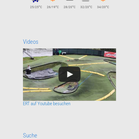
°
°
°
°
°
25/25
C
26/19
C
28/20
C
32/20
C
34/20
C
Videos
ERT auf Youtube besuchen
Suche