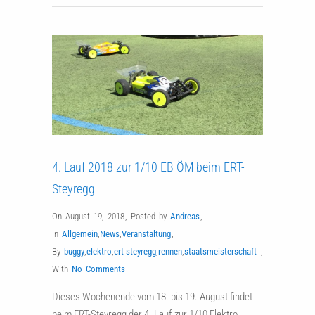
4. Lauf 2018 zur 1/10 EB ÖM beim ERT-
Steyregg
On August 19, 2018
,
Posted by
Andreas
,
In
Allgemein
,
News
,
Veranstaltung
,
By
buggy
,
elektro
,
ert-steyregg
,
rennen
,
staatsmeisterschaft
,
With
No Comments
Dieses Wochenende vom 18. bis 19. August findet
beim ERT-Steyregg der 4. Lauf zur 1/10 Elektro