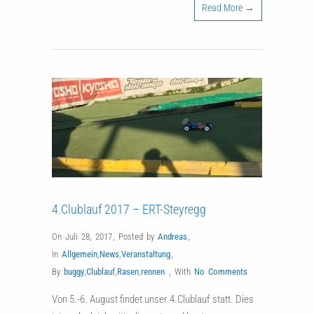
Read More →
4.Clublauf 2017 – ERT-Steyregg
On Juli 28, 2017
,
Posted by
Andreas
,
In
Allgemein
,
News
,
Veranstaltung
,
By
buggy
,
Clublauf
,
Rasen
,
rennen
,
With
No Comments
Von 5.-6. August findet unser 4.Clublauf statt. Dies