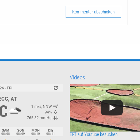
Videos
26 - FRI
GG, AT
C
1 m/s, NNW
94%
765.82 mmHg
SAM
SON
MON
DIE
08/08
08/09
08/10
08/11
ERT auf Youtube besuchen