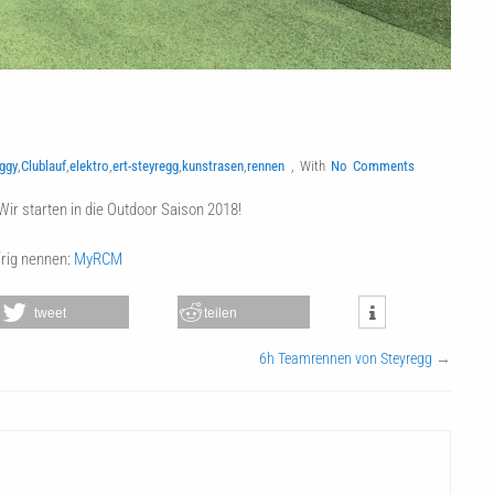
ggy
,
Clublauf
,
elektro
,
ert-steyregg
,
kunstrasen
,
rennen
,
With
No Comments
ir starten in die Outdoor Saison 2018!
frig nennen:
MyRCM
tweet
teilen
6h Teamrennen von Steyregg
→