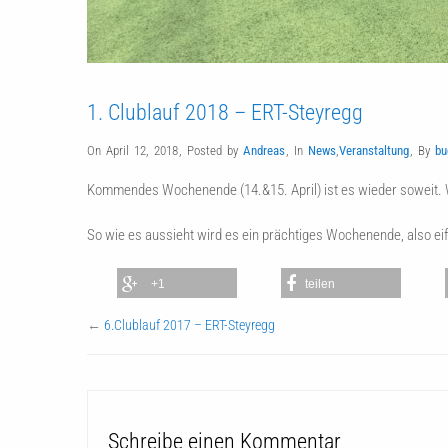
1. Clublauf 2018 – ERT-Steyregg
On April 12, 2018
,
Posted by
Andreas
,
In
News
,
Veranstaltung
,
By
bu
Kommendes Wochenende (14.&15. April) ist es wieder soweit. W
So wie es aussieht wird es ein prächtiges Wochenende, also ei
+1
teilen
←
6.Clublauf 2017 – ERT-Steyregg
Schreibe einen Kommentar