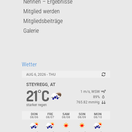
Nennen – Ergebnisse
Mitglied werden
Mitgliedsbeiträge
Galerie
Wetter
AUG 6, 2026 - THU
STEYREGG, AT
21
C
°
1 m/s, WSW
89%
765.82 mmHg
starker regen
DON
FRE
SAM
SON
MON
08/06
08/07
08/08
08/09
08/10