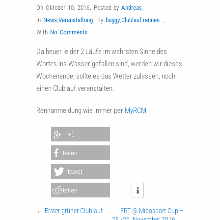
On Oktober 10, 2016
,
Posted by
Andreas
,
In
News
,
Veranstaltung
,
By
buggy
,
Clublauf
,
rennen
,
With
No Comments
Da heuer leider 2 Läufe im wahrsten Sinne des
Wortes ins Wasser gefallen sind, werden wir dieses
Wochenende, sollte es das Wetter zulassen, noch
einen Clublauf veranstalten.
Rennanmeldung wie immer per
MyRCM
+1
teilen
tweet
teilen
←
Erster grüner Clublauf
ERT @ Mibosport Cup –
25./26. November 2016
→