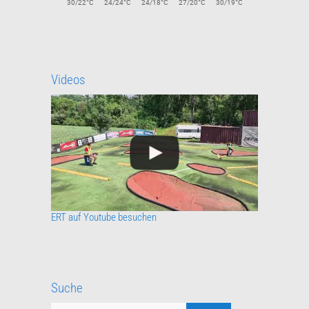
°
°
°
°
°
30/22
C
24/24
C
24/18
C
27/20
C
30/19
C
Videos
ERT auf Youtube besuchen
Suche