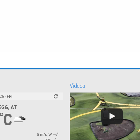
Videos
26 - FRI
GG, AT
C
°
5 m/s, W