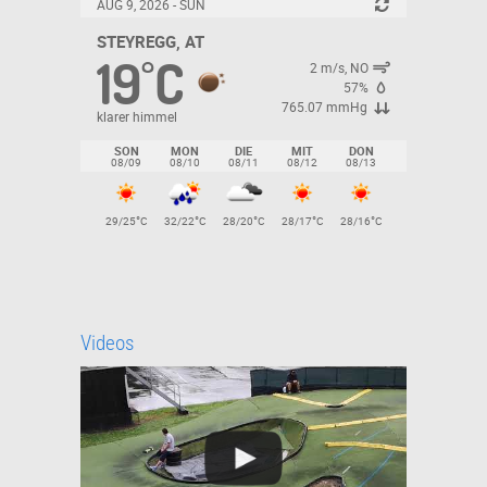
AUG 9, 2026 - SUN
STEYREGG, AT
19
C
°
2 m/s, NO
57%
765.07 mmHg
klarer himmel
SON
MON
DIE
MIT
DON
08/09
08/10
08/11
08/12
08/13
°
°
°
°
°
29/25
C
32/22
C
28/20
C
28/17
C
28/16
C
Videos